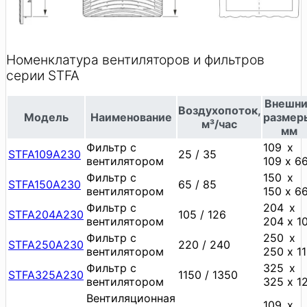
Номенклатура вентиляторов и фильтров
серии STFA
Внешн
Воздухопоток,
Модель
Наименование
размер
м³/час
мм
Фильтр с
109 х
STFA109A230
25 / 35
вентилятором
109 х 6
Фильтр с
150 х
STFA150A230
65 / 85
вентилятором
150 х 6
Фильтр с
204 х
STFA204A230
105 / 126
вентилятором
204 х 1
Фильтр с
250 х
STFA250A230
220 / 240
вентилятором
250 х 1
Фильтр с
325 х
STFA325A230
1150 / 1350
вентилятором
325 х 1
Вентиляционная
109 х