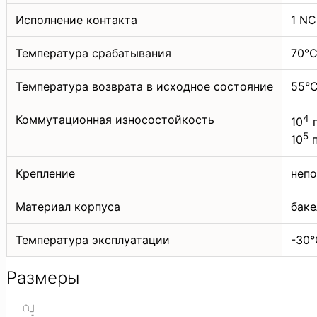
Исполнение контакта
1 NС
Температура срабатывания
70°C
Температура возврата в исходное состояние
55°C
Коммутационная износостойкость
4
10
п
5
10
п
Крепление
непо
Материал корпуса
баке
Температура эксплуатации
-30°
Размеры