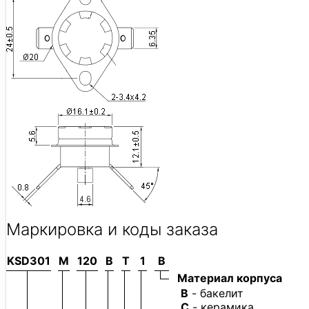
Маркировка и коды заказа
KSD301
M
120
B
T
1
B
Материал корпуса
B
- бакелит
C
- керамика