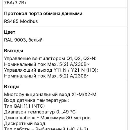
7ВА/3,7Вт
Протокол порта обмена данными
RS485 Modbus
Цвет
RAL 9003, белый
Выходы
Управление вентилятором Q1, Q2, Q3-N:
Номинальный ток Max. 5(2) A/230В~
Управляющий выход Y11-N / Y21-N (НО):
Номинальный ток Max. 5(2) A/230В~
Входы
Многофункциональный вход X1-M/X2-M
Вход датчика температуры:
Тип QAH11.1 (NTC)
Диапазон температур 0…49 °C
Длина кабеля - Максимум 80 метров
Дискретный вход:
Тип работы - Выбираемый (НО / НЗ)