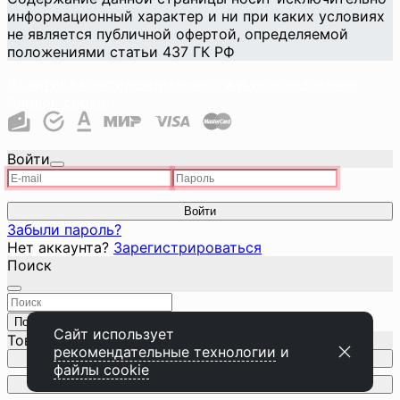
информационный характер и ни при каких условиях
не является публичной офертой, определяемой
положениями статьи 437 ГК РФ
Политика конфиденциальности и использования
файлов cookie
Войти
Войти
Забыли пароль?
Нет аккаунта?
Зарегистрироваться
Поиск
Поиск
Закрыть
Сайт использует
Товар добавлен в корзину
рекомендательные технологии
и
Перейти к корзине
файлы cookie
Продолжить покупки