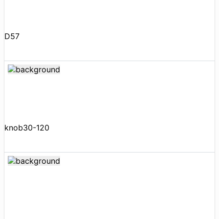
D57
knob30-120