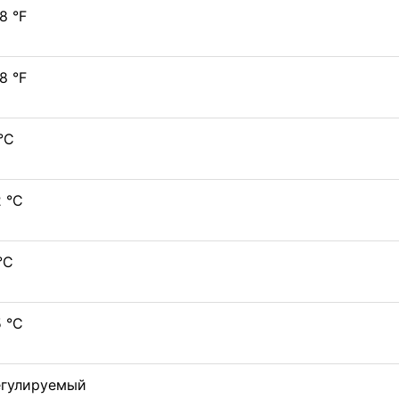
8 °F
8 °F
°C
2 °C
°C
5 °C
егулируемый