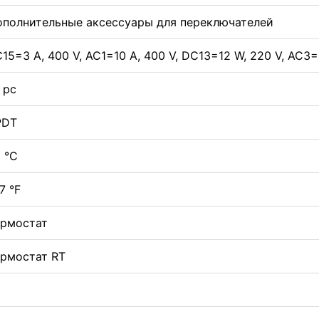
ополнительные аксессуары для переключателей
15=3 A, 400 V, AC1=10 A, 400 V, DC13=12 W, 220 V, AC3=
 pc
PDT
 °C
7 °F
ермостат
ермостат RT