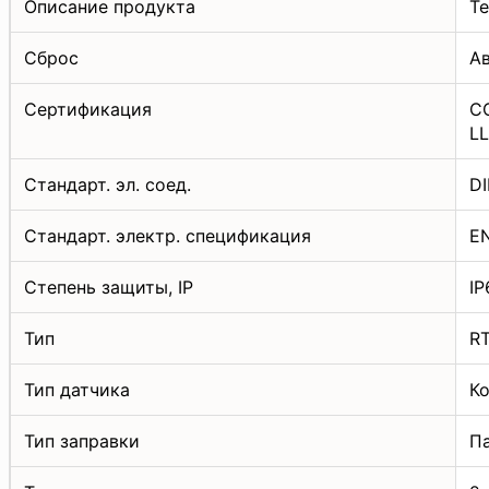
Описание продукта
Т
Сброс
А
Сертификация
CC
L
Стандарт. эл. соед.
D
Стандарт. электр. спецификация
EN
Степень защиты, IP
IP
Тип
R
Тип датчика
К
Тип заправки
П