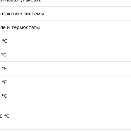
онтактные системы
еле и термостаты
 °C
 °C
 °F
 °F
 °C
0 °C