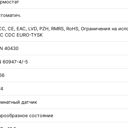
ермостат
втоматич.
C, CE, EAC, LVD, PZH, RMRS, RoHS, Ограничения на исп
LC CDC EURO-TYSK
IN 40430
 60947-4/-5
66
T4
омнатный датчик
арообразное состояние