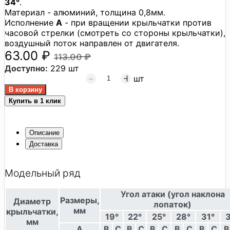
34°
.
Материал - алюминий, толщина 0,8мм.
Исполнение
A
- при вращении крыльчатки против
часовой стрелки (смотреть со стороны крыльчатки),
воздушный поток направлен от двигателя.
63.00 ₽
113.00 ₽
Доступно:
229 шт
шт
Купить в 1 клик
Описание
Доставка
Модельный ряд
Угол атаки (угол наклона
Размеры,
Диаметр
лопаток)
мм
крыльчатки,
19°
22°
25°
28°
31°
мм
A
B
C
B
C
B
C
B
C
B
C
B