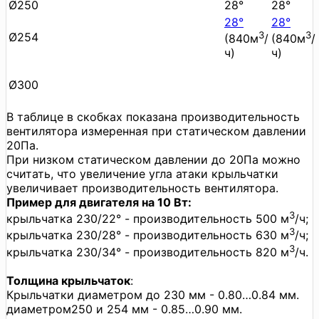
Ø250
28°
28°
28°
28°
3
3
Ø254
(840м
/
(840м
/
ч)
ч)
Ø300
В таблице в скобках показана производительность
вентилятора измеренная при статическом давлении
20Па.
При низком статическом давлении до 20Па можно
считать, что увеличение угла атаки крыльчатки
увеличивает производительность вентилятора.
Пример для двигателя на 10 Вт:
3
крыльчатка 230/22° - производительность 500 м
/ч;
3
крыльчатка 230/28° - производительность 630 м
/ч;
3
крыльчатка 230/34° - производительность 820 м
/ч.
Толщина крыльчаток
:
Крыльчатки диаметром до 230 мм - 0.80…0.84 мм.
диаметром250 и 254 мм - 0.85…0.90 мм.