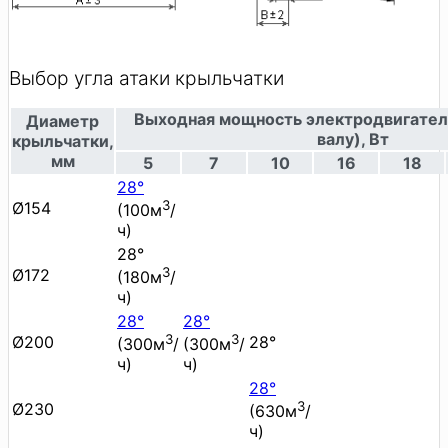
Выбор угла атаки крыльчатки
Выходная мощность электродвигател
Диаметр
валу), Вт
крыльчатки,
мм
5
7
10
16
18
28°
3
Ø154
(100м
/
ч)
28°
3
Ø172
(180м
/
ч)
28°
28°
3
3
Ø200
28°
(300м
/
(300м
/
ч)
ч)
28°
3
Ø230
(630м
/
ч)