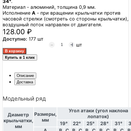
34°
.
Материал - алюминий, толщина 0,9 мм.
Исполнение
A
- при вращении крыльчатки против
часовой стрелки (смотреть со стороны крыльчатки),
воздушный поток направлен от двигателя.
128.00 ₽
Доступно:
177 шт
шт
Купить в 1 клик
Описание
Доставка
Модельный ряд
Угол атаки (угол наклона
Размеры,
Диаметр
лопаток)
мм
крыльчатки,
19°
22°
25°
28°
31°
мм
A
B
C
B
C
B
C
B
C
B
C
B