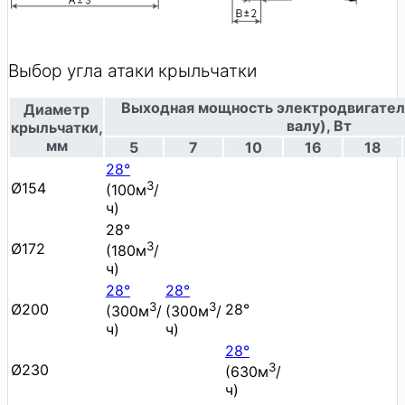
Выбор угла атаки крыльчатки
Выходная мощность электродвигател
Диаметр
валу), Вт
крыльчатки,
мм
5
7
10
16
18
28°
3
Ø154
(100м
/
ч)
28°
3
Ø172
(180м
/
ч)
28°
28°
3
3
Ø200
28°
(300м
/
(300м
/
ч)
ч)
28°
3
Ø230
(630м
/
ч)