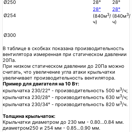
Ø250
28°
28°
28°
28°
3
3
Ø254
(840м
/
(840м
/
ч)
ч)
Ø300
В таблице в скобках показана производительность
вентилятора измеренная при статическом давлении
20Па.
При низком статическом давлении до 20Па можно
считать, что увеличение угла атаки крыльчатки
увеличивает производительность вентилятора.
Пример для двигателя на 10 Вт:
3
крыльчатка 230/22° - производительность 500 м
/ч;
3
крыльчатка 230/28° - производительность 630 м
/ч;
3
крыльчатка 230/34° - производительность 820 м
/ч.
Толщина крыльчаток:
Крыльчатки диаметром до 230 мм - 0.80…0.84 мм.
диаметром250 и 254 мм - 0.85…0.90 мм.