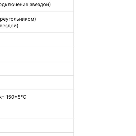
подключение звездой)
треугольником)
звездой)
кт 150±5°C