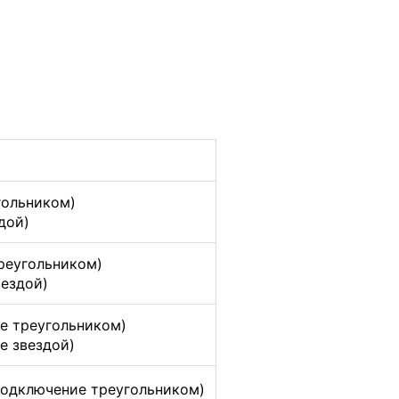
гольником)
дой)
реугольником)
вездой)
е треугольником)
е звездой)
(подключение треугольником)