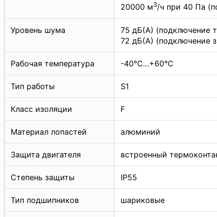
3
20000 м
/ч при 40 Па (
Уровень шума
75 дБ(А) (подключение 
72 дБ(А) (подключение 
Рабочая температура
-40°C…+60°C
Тип работы
S1
Класс изоляции
F
Материал лопастей
алюминий
Защита двигателя
встроенный термоконта
Степень защиты
IP55
Тип подшипников
шариковые