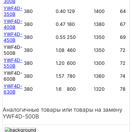
300B
YWF4D-
380
0.40
129
1400
64
350B
YWF4D-
380
0.47
180
1380
67
400B
YWF4D-
380
0.55
250
1350
69
450B
YWF4D-
380
1.08
460
1350
72
500B
YWF4D-
380
1.20
600
1300
72
550B
YWF4D-
380
1.57
780
1360
74
600B
YWF4D-
380
1.6
800
1320
78
630B
Аналогичные товары или товары на замену
YWF4D-500B