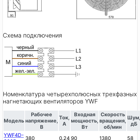
Схема подключения
Номенклатура четырехполюсных трехфазных
нагнетающих вентиляторов YWF
Рабочее
Входная
Скорость
Ток,
Шум
Модель
напряжение,
мощность,
вращения,
А
дБ
В
Вт
об/мин
YWF4D-
380
0.24
90
1380
58