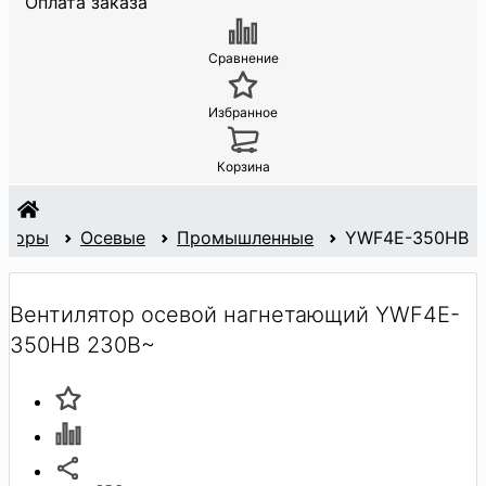
Оплата заказа
Сравнение
Избранное
Корзина
яторы
Осевые
Промышленные
YWF4E-350HB
Вентилятор осевой нагнетающий YWF4E-
350HB 230В~