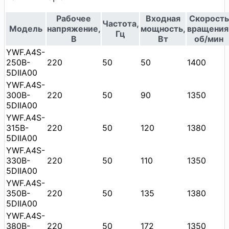
Рабочее
Входная
Скорость
Частота,
Модель
напряжение,
мощность,
вращения
Гц
В
Вт
об/мин
YWF.A4S-
250B-
220
50
50
1400
5DIIA00
YWF.A4S-
300B-
220
50
90
1350
5DIIA00
YWF.A4S-
315B-
220
50
120
1380
5DIIA00
YWF.A4S-
330B-
220
50
110
1350
5DIIA00
YWF.A4S-
350B-
220
50
135
1380
5DIIA00
YWF.A4S-
380B-
220
50
172
1350