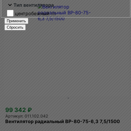
Тип вентилятора
центробежный
(6)
Применить
Сбросить
99 342 ₽
011.102.042
Вентилятор радиальный ВР-80-75-6,3 7,5/1500