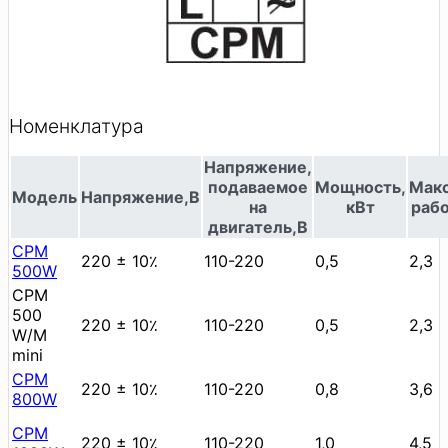
Номенклатура
Напряжение,
подаваемое
Мощность,
Мак
Модель
Напряжение,В
на
кВт
рабо
двигатель,В
CPM
220 ± 10٪
110-220
0,5
2,3
500W
СРМ
500
220 ± 10٪
110-220
0,5
2,3
W/M
mini
CPM
220 ± 10٪
110-220
0,8
3,6
800W
CPM
220 ± 10٪
110-220
1,0
4,5