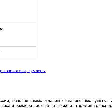
мо
1
ереключатели, тумлеры