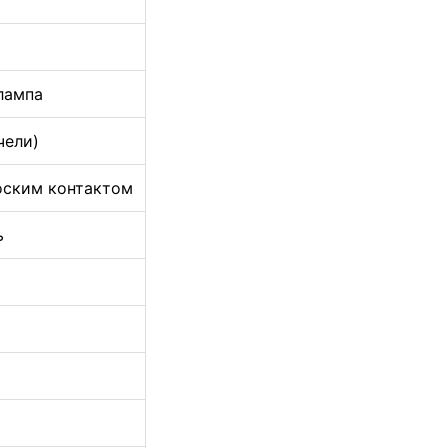
лампа
чели)
оским контактом
ь