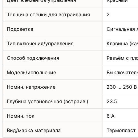
Толщина стенки для встраивания
2
Подсветка
Сигнальная 
Тип включения/управления
Клавиша (ка
Способ подключения
Разъём с пл
Модель/исполнение
Выключател
Номин. напряжение
230 … 250 В
Глубина установочная (встраив.)
23.5
Номин. ток
6 А
Вид/марка материала
Термопласт