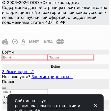
©
2006
–2026
ООО «Скат технолоджи»
Содержание данной страницы носит исключительно
информационный характер и ни при каких условиях
не является публичной офертой, определяемой
положениями статьи 437 ГК РФ
Политика конфиденциальности и использования
файлов cookie
Войти
Войти
Забыли пароль?
Нет аккаунта?
Зарегистрироваться
Поиск
Поиск
Закрыть
Сайт использует
Товар добавлен в корзину
рекомендательные технологии
и
Перейти к корзине
файлы cookie