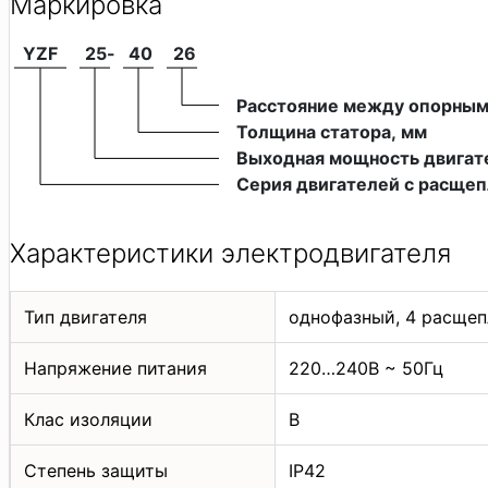
Маркировка
YZF
25
-
40
26
Расстояние между опорным
Толщина статора, мм
Выходная мощность двигате
Серия двигателей с расще
Характеристики электродвигателя
Тип двигателя
однофазный, 4 расще
Напряжение питания
220…240В ~ 50Гц
Клас изоляции
B
Степень защиты
IP42