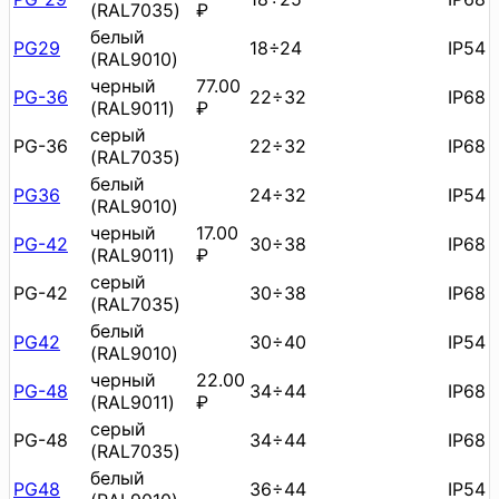
(RAL7035)
₽
белый
PG29
18÷24
IP54
(RAL9010)
черный
77.00
PG-36
22÷32
IP68
(RAL9011)
₽
серый
PG-36
22÷32
IP68
(RAL7035)
белый
PG36
24÷32
IP54
(RAL9010)
черный
17.00
PG-42
30÷38
IP68
(RAL9011)
₽
серый
PG-42
30÷38
IP68
(RAL7035)
белый
PG42
30÷40
IP54
(RAL9010)
черный
22.00
PG-48
34÷44
IP68
(RAL9011)
₽
серый
PG-48
34÷44
IP68
(RAL7035)
белый
PG48
36÷44
IP54