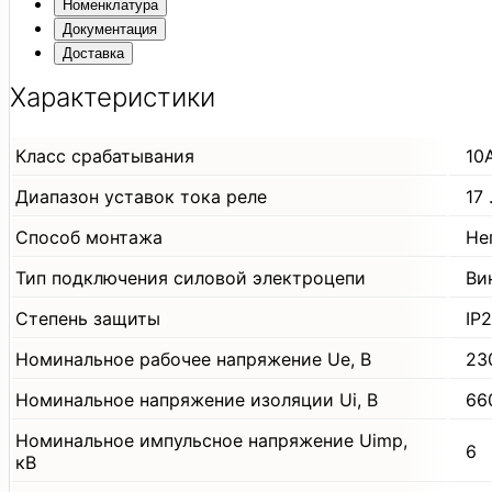
Номенклатура
Документация
Доставка
Характеристики
Класс срабатывания
10
Диапазон уставок тока реле
17
Способ монтажа
Не
Тип подключения силовой электроцепи
Ви
Степень защиты
IP
Номинальное рабочее напряжение Uе, В
23
Номинальное напряжение изоляции Ui, В
66
Номинальное импульсное напряжение Uimp,
6
кВ