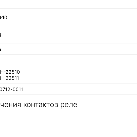
÷10
4
6
Н-22510
Н-22511
0712-0011
чения контактов реле