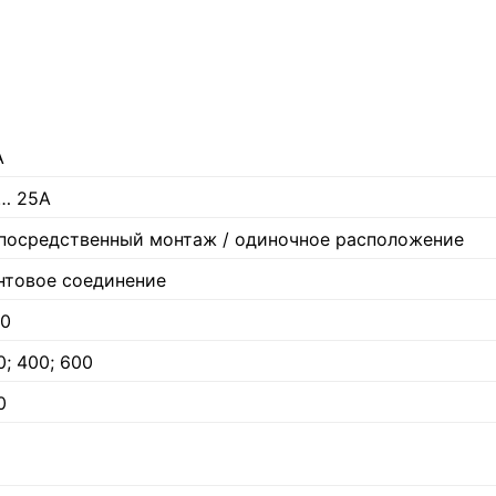
А
 … 25А
посредственный монтаж / одиночное расположение
нтовое соединение
20
0; 400; 600
0