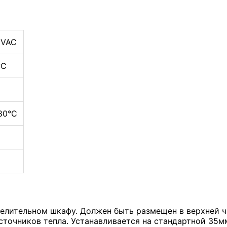
0VAC
°С
80°С
делительном шкафу. Должен быть размещен в верхней 
источников тепла. Устанавливается на стандартной 35