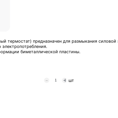
мый термостат) предназначен для размыкания силовой
о электропотребления.
формации биметаллической пластины.
шт