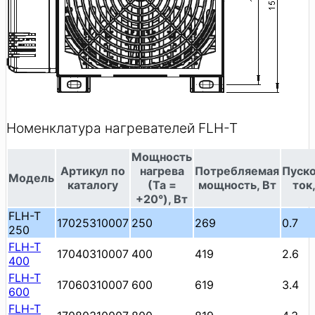
Номенклатура нагревателей FLH-T
Мощность
Артикул по
нагрева
Потребляемая
Пуск
Модель
каталогу
(Та =
мощность, Вт
ток,
+20°), Вт
FLH-T
17025310007
250
269
0.7
250
FLH-T
17040310007
400
419
2.6
400
FLH-T
17060310007
600
619
3.4
600
FLH-T