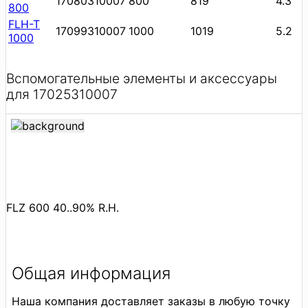
17080310007
800
819
4.3
800
FLH-T
17099310007
1000
1019
5.2
1000
Вспомогательные элементы и аксессуары
для 17025310007
FLZ 600 40..90% R.H.