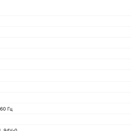
/60 Гц
L 94V-0