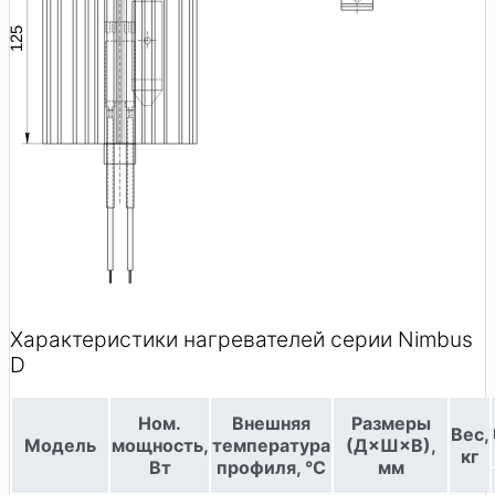
Характеристики нагревателей серии Nimbus
D
Ном.
Внешняя
Размеры
Вес,
Модель
мощность,
температура
(Д×Ш×В),
кг
Вт
профиля, °C
мм