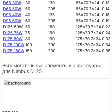
D65 30W
30
130
65x70.7x24
0,13
D65 50W
50
205
65x70.7x24
0,14
D95 40W
40
135
95x70.7x24
0,18
D95 60W
60
205
95x70.7x24
0,19
D125 50W
50
160
125x70.7x24
0,23
D125 75W
75
190
125x70.7x24
0,24
D175 80W
80
190
175x70.7x24
0,33
D175 100W
100
200
175x70.7x24
0,34
D175 150W
150
230
175x70.7x24
0,35
Вспомогательные элементы и аксессуары
для Nimbus D125