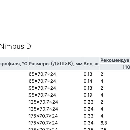
 Nimbus D
Рекомендуе
профиля, °C
Размеры (Д×Ш×В), мм
Вес, кг
11
65x70.7x24
0,13
2
65x70.7x24
0,14
4
95x70.7x24
0,18
2
95x70.7x24
0,19
4
125x70.7x24
0,23
2
125x70.7x24
0,24
4
175x70.7x24
0,33
4
175x70.7x24
0,34
6,3
175x70.7x24
0,35
7,5