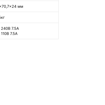
×70,7×24 мм
5кг
 240В 7.5А
 110В 7.5А