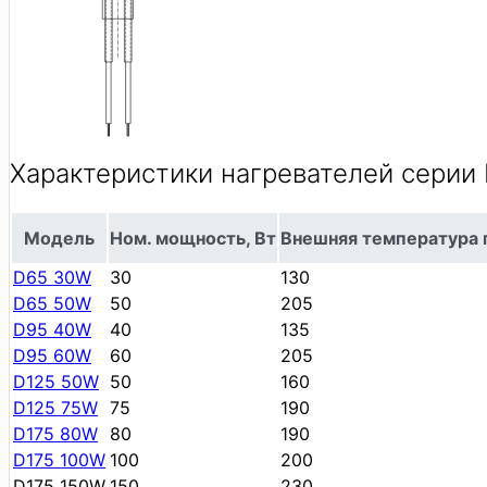
Характеристики нагревателей серии
Модель
Ном. мощность, Вт
Внешняя температура 
D65 30W
30
130
D65 50W
50
205
D95 40W
40
135
D95 60W
60
205
D125 50W
50
160
D125 75W
75
190
D175 80W
80
190
D175 100W
100
200
D175 150W
150
230