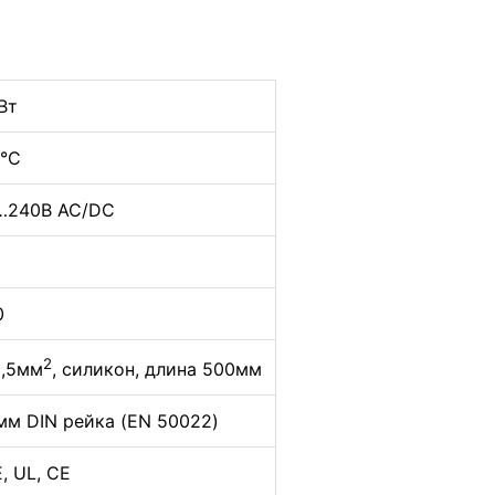
Вт
°C
…240В АС/DC
0
2
,5мм
, силикон, длина 500мм
мм DIN рейка (EN 50022)
, UL, CE