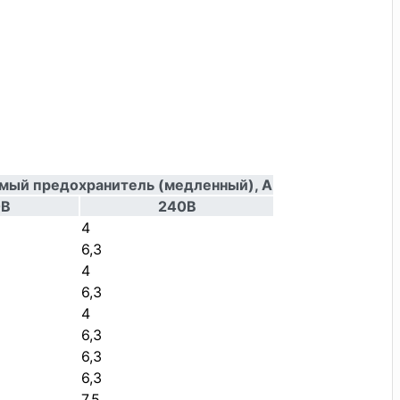
мый предохранитель (медленный), А
0В
240В
4
6,3
4
6,3
4
6,3
6,3
6,3
7,5