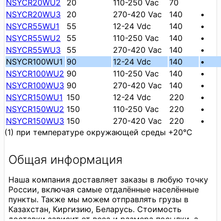
NSYCR20WU2
20
110-250 Vac
70
NSYCR20WU3
20
270-420 Vac
140
•
NSYCR55WU1
55
12-24 Vdc
140
•
NSYCR55WU2
55
110-250 Vac
140
•
NSYCR55WU3
55
270-420 Vac
140
•
NSYCR100WU1
90
12-24 Vdc
140
•
NSYCR100WU2
90
110-250 Vac
140
•
NSYCR100WU3
90
270-420 Vac
140
•
NSYCR150WU1
150
12-24 Vdc
220
•
NSYCR150WU2
150
110-250 Vac
220
•
NSYCR150WU3
150
270-420 Vac
220
•
(1) при температуре окружающей среды +20°С