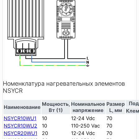
Номенклатура нагревательных элементов
NSYCR
Под
Мощность,
Номинальное
Размер
Наименование
Вт (1)
напряжение
L, мм
Кле
NSYCR10WU1
10
12-24 Vdc
70
NSYCR10WU2
10
110-250 Vac
70
NSYCR20WU1
20
12-24 Vdc
70