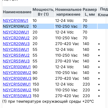
Под
Мощность,
Номинальное
Размер
Наименование
Вт (1)
напряжение
L, мм
Кле
NSYCR10WU1
10
12-24 Vdc
70
NSYCR10WU2
10
110-250 Vac
70
NSYCR20WU1
20
12-24 Vdc
70
NSYCR20WU2
20
110-250 Vac
70
NSYCR20WU3
20
270-420 Vac
140
•
NSYCR55WU1
55
12-24 Vdc
140
•
NSYCR55WU2
55
110-250 Vac
140
•
NSYCR55WU3
55
270-420 Vac
140
•
NSYCR100WU1
90
12-24 Vdc
140
•
NSYCR100WU2
90
110-250 Vac
140
•
NSYCR100WU3
90
270-420 Vac
140
•
NSYCR150WU1
150
12-24 Vdc
220
•
NSYCR150WU2
150
110-250 Vac
220
•
NSYCR150WU3
150
270-420 Vac
220
•
(1) при температуре окружающей среды +20°С