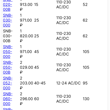
110-230
020-
913.00
15
52
AC/DC
00B
₽
SNB-
1
110-230
030-
971.00
25
62
AC/DC
000
₽
SNB-
1
110-230
030-
820.00
25
62
AC/DC
00B
₽
SNB-
1
110-230
050-
971.00
45
105
AC/DC
000
₽
SNB-
2
110-230
050-
029.00
45
105
AC/DC
00B
₽
SNB-
2
052-
203.00
40-45
12-24 AC/DC
95
000
₽
SNB-
2
110-230
060-
296.00
60
130
AC/DC
000
₽
SNB-