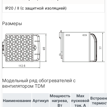
IP20 / II (с защитной изоляцией)
Размеры
Модельный ряд обогревателей с
вентилятором TDM
Мощность
Max
Встроен
Наименование
Артикул
нагрева,
пусковой
термос
Вт
ток, A