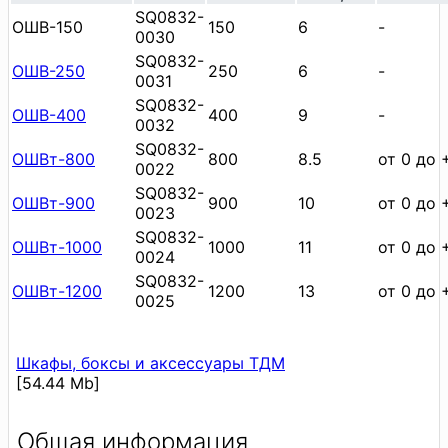
SQ0832-
ОШВ-150
150
6
-
0030
SQ0832-
ОШВ-250
250
6
-
0031
SQ0832-
ОШВ-400
400
9
-
0032
SQ0832-
ОШВт-800
800
8.5
от 0 до 
0022
SQ0832-
ОШВт-900
900
10
от 0 до 
0023
SQ0832-
ОШВт-1000
1000
11
от 0 до 
0024
SQ0832-
ОШВт-1200
1200
13
от 0 до 
0025
Шкафы, боксы и аксессуары ТДМ
[54.44 Mb]