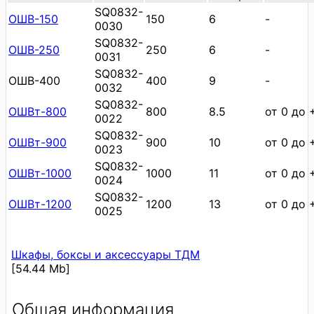
SQ0832-
ОШВ-150
150
6
-
0030
SQ0832-
ОШВ-250
250
6
-
0031
SQ0832-
ОШВ-400
400
9
-
0032
SQ0832-
ОШВт-800
800
8.5
от 0 до 
0022
SQ0832-
ОШВт-900
900
10
от 0 до 
0023
SQ0832-
ОШВт-1000
1000
11
от 0 до 
0024
SQ0832-
ОШВт-1200
1200
13
от 0 до 
0025
Шкафы, боксы и аксессуары ТДМ
[54.44 Mb]