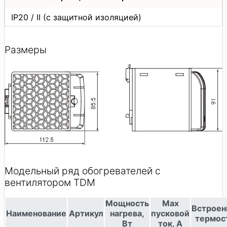
IP20 / II (с защитной изоляцией)
Размеры
Модельный ряд обогревателей с
вентилятором TDM
Мощность
Max
Встроен
Наименование
Артикул
нагрева,
пусковой
термос
Вт
ток, A