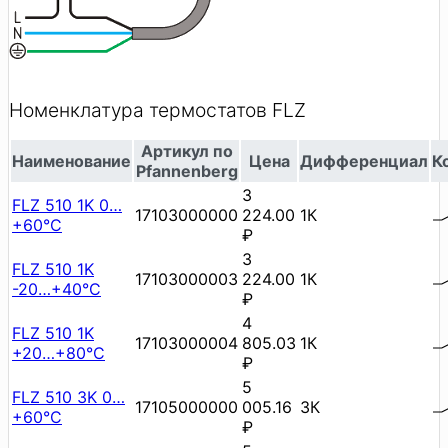
Номенклатура термостатов FLZ
Артикул по
Наименование
Цена
Дифференциал
К
Pfannenberg
3
FLZ 510 1K 0…
17103000000
224.00
1К
+60°C
₽
3
FLZ 510 1K
17103000003
224.00
1К
-20…+40°C
₽
4
FLZ 510 1K
17103000004
805.03
1К
+20…+80°C
₽
5
FLZ 510 3K 0…
17105000000
005.16
3К
+60°C
₽