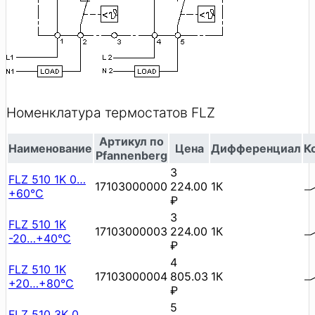
Номенклатура термостатов FLZ
Артикул по
Наименование
Цена
Дифференциал
К
Pfannenberg
3
FLZ 510 1K 0…
17103000000
224.00
1К
+60°C
₽
3
FLZ 510 1K
17103000003
224.00
1К
-20…+40°C
₽
4
FLZ 510 1K
17103000004
805.03
1К
+20…+80°C
₽
5
FLZ 510 3K 0…