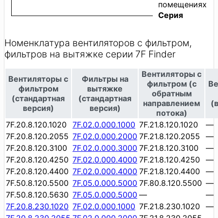
помещениях
Серия
Номенклатура вентиляторов с фильтром,
фильтров на вытяжке серии 7F Finder
Вентиляторы с
Вентиляторы с
Фильтры на
фильтром (с
Ве
фильтром
вытяжке
обратным
(стандартная
(стандартная
направлением
(
версия)
версия)
потока)
7F.20.8.120.1020
7F.02.0.000.1000
7F.21.8.120.1020
—
7F.20.8.120.2055
7F.02.0.000.2000
7F.21.8.120.2055
—
7F.20.8.120.3100
7F.02.0.000.3000
7F.21.8.120.3100
—
7F.20.8.120.4250
7F.02.0.000.4000
7F.21.8.120.4250
—
7F.20.8.120.4400
7F.02.0.000.4000
7F.21.8.120.4400
—
7F.50.8.120.5500
7F.05.0.000.5000
7F.80.8.120.5500
—
7F.50.8.120.5630
7F.05.0.000.5000
—
—
7F.20.8.230.1020
7F.02.0.000.1000
7F.21.8.230.1020
—