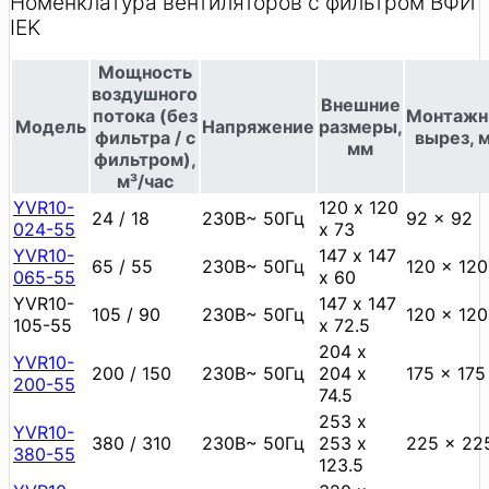
Номенклатура вентиляторов с фильтром ВФИ
IEK
Мощность
воздушного
Внешние
потока (без
Монтаж
Модель
Напряжение
размеры,
фильтра / с
вырез, 
мм
фильтром),
м³/час
YVR10-
120 х 120
24 / 18
230В~ 50Гц
92 x 92
024-55
х 73
YVR10-
147 х 147
65 / 55
230В~ 50Гц
120 x 120
065-55
х 60
YVR10-
147 х 147
105 / 90
230В~ 50Гц
120 x 120
105-55
х 72.5
204 х
YVR10-
200 / 150
230В~ 50Гц
204 х
175 x 175
200-55
74.5
253 х
YVR10-
380 / 310
230В~ 50Гц
253 х
225 x 22
380-55
123.5