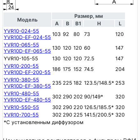
Размер, мм
Модель
A
B
B1
H
L
YVR10-024-55
103
92
80
73
120
YVR10D-EF-024-55
YVR10-065-55
130
120
120
60
147
YVR10D-EF-065-55
YVR10-105-55
130
120
120
72.5
147
YVR10-200-55
186
175
152
74.5
204
YVR10D-EF-200-55
YVR10-380-55
235
225
182
123.5/148.5*
253
YVR10D-EF-380-55
YVR10-480-55
302
290
202
90/149*
320
YVR10D-EF-480-55
YVR10-550-55
302
290
220
126.5/185.5*
320
YVR10-700-55
302
290
225
141.5/200.5*
320
*С установленным диффузором