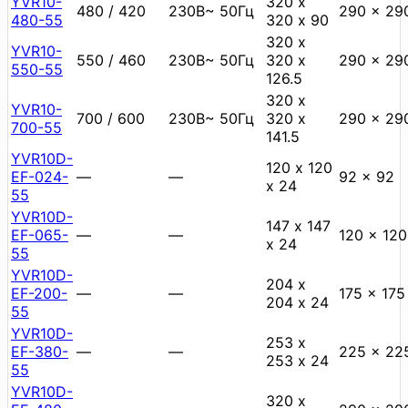
YVR10-
320 х
480 / 420
230В~ 50Гц
290 x 29
480-55
320 х 90
320 х
YVR10-
550 / 460
230В~ 50Гц
320 х
290 x 29
550-55
126.5
320 х
YVR10-
700 / 600
230В~ 50Гц
320 х
290 x 29
700-55
141.5
YVR10D-
120 х 120
EF-024-
—
—
92 x 92
х 24
55
YVR10D-
147 х 147
EF-065-
—
—
120 x 120
х 24
55
YVR10D-
204 х
EF-200-
—
—
175 x 175
204 х 24
55
YVR10D-
253 х
EF-380-
—
—
225 x 22
253 х 24
55
YVR10D-
320 х