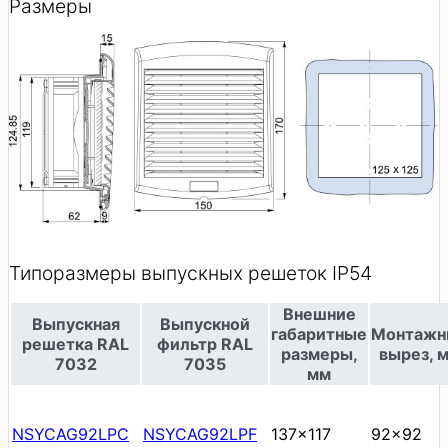
Размеры
Типоразмеры выпускных решеток IP54
Внешние
Выпускная
Выпускной
габаритные
Монтажн
решетка RAL
фильтр RAL
размеры,
вырез, 
7032
7035
мм
NSYCAG92LPC
NSYCAG92LPF
137x117
92x92