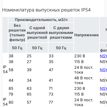
Номенклатура выпускных решеток IP54
Производительность, м3/ч
Без
С одной
С двумя
решетки
выпускной
выпускными
(только
Напряжение
решеткой
решетками
фильтр)
50 Гц
50 Гц
50 Гц
фил
38
25
33
230 В
NS
38
27
35
115 В
NS
IP
24 В пост.
58
39
47
NS
54
тока
48 В пост.
44
34
41
NS
тока
85
63
71
230 В
NS
79
65
73
115 В
NS
IP
24 В пост.
80
57
77
NS
54
тока