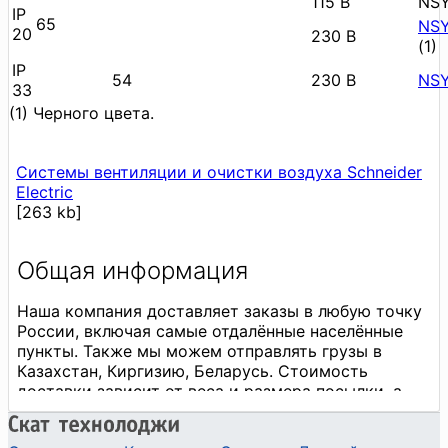
115 В
NSY
IP
65
NS
20
230 В
(1)
IP
54
230 В
NS
33
(1) Черного цвета.
Системы вентиляции и очистки воздуха Schneider
Electric
[263 kb]