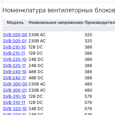
Номенклатура вентиляторных блоков
Модель
Номинальное напряжение
Производитель
SVB-200-00
230В AC
320
SVB-200-01
230В AC
320
SVB-210-10
12В DC
386
SVB-210-11
12В DC
386
SVB-220-10
24В DC
386
SVB-220-11
24В DC
386
SVB-240-10
48В DC
386
SVB-240-11
48В DC
386
SVB-300-00
230В AC
480
SVB-300-01
230В AC
480
SVB-310-10
12В DC
579
SVB-310-11
12В DC
579
SVB-320-10
24В DC
579
SVB-320-11
24В DC
579