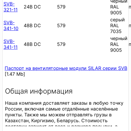
черный
SVB-
24В DC
579
RAL
321-11
9005
cерый
SVB-
48В DC
579
RAL
341-10
7035
черный
SVB-
48В DC
579
RAL
341-11
9005
Паспорт на вентиляторные модули SILAR серии SVB
[1.47 Mb]