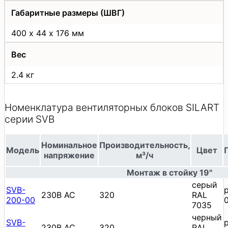
Габаритные размеры (ШВГ)
400 х 44 х 176 мм
Вес
2.4 кг
Номенклатура вентиляторных блоков SILART
серии SVB
Номинальное
Производительность,
Модель
Цвет
напряжение
м³/ч
Монтаж в стойку 19"
cерый
SVB-
230В AC
320
RAL
200-00
7035
черный
SVB-
230В AC
320
RAL