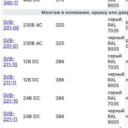
340-11
9005
Монтаж в основание, крышу или две
cерый
SVB-
230В AC
320
RAL
201-00
7035
черный
SVB-
230В AC
320
RAL
201-01
9005
cерый
SVB-
12В DC
386
RAL
211-10
7035
черный
SVB-
12В DC
386
RAL
211-11
9005
cерый
SVB-
24В DC
386
RAL
221-10
7035
черный
SVB-
24В DC
386
RAL
221-11
9005