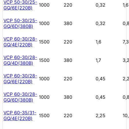
VCP 50-30/25-
1000
220
0,32
1,6
GQ/6E(220В)
VCP 50-30/25-
1000
380
0,32
0,
GQ/6D(380В)
VCP 60-30/28-
1500
220
1,6
7,3
GQ/4E(220В)
VCP 60-30/28-
1500
380
1,7
3,
GQ/4D(380В)
VCP 60-30/28-
1000
220
0,45
2,
GQ/6E(220В)
VCP 60-30/28-
1000
380
0,45
0,
GQ/6D(380В)
VCP 60-35/31-
1500
220
2,25
10
GQ/4E(220В)