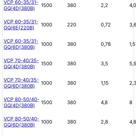
VCP 60-35/31-
1500
380
2,2
4,
GQ/4D(380В)
VCP 60-35/31-
1000
220
0,72
3,
GQ/6E(220В)
VCP 60-35/31-
1000
380
0,78
1,5
GQ/6D(380В)
VCP 70-40/35-
1500
380
3,5
5,
GQ/4D(380В)
VCP 70-40/35-
1000
380
1,15
2,
GQ/6D(380В)
VCP 80-50/40-
1500
380
4,8
8
GQ/4D(380В)
VCP 80-50/40-
1000
380
2,8
4,
GQ/6D(380В)