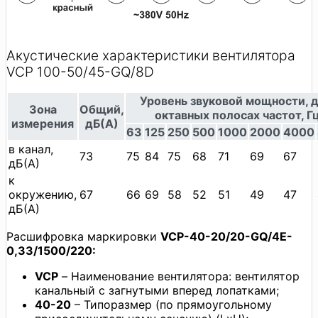
Акустические характеристики вентилятора
VCP 100-50/45-GQ/8D
Уровень звуковой мощности, д
Зона
Общий,
октавных полосах частот, Г
измерения
дБ(А)
63
125
250
500
1000
2000
4000
в канал,
73
75
84
75
68
71
69
67
дБ(А)
к
окружению,
67
66
69
58
52
51
49
47
дБ(А)
Расшифровка маркировки
VCP-40-20/20-GQ/4E-
0,33/1500/220:
VCP
– Наименование вентилятора: вентилятор
канальный с загнутыми вперед лопатками;
40-20
– Типоразмер (по прямоугольному