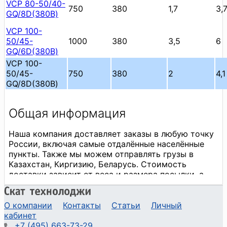
VCP 80-50/40-
750
380
1,7
3,
GQ/8D(380В)
VCP 100-
50/45-
1000
380
3,5
6
GQ/6D(380В)
VCP 100-
50/45-
750
380
2
4,1
GQ/8D(380В)
О компании
Контакты
Статьи
Личный
кабинет
+7 (495) 663-73-29