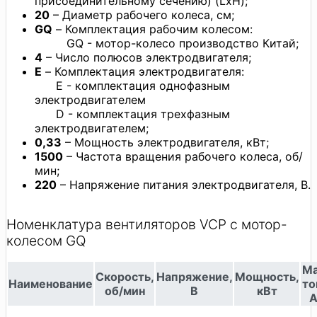
присоединительному сечению) (LxH);
20
– Диаметр рабочего колеса, см;
GQ
– Комплектация рабочим колесом:
GQ - мотор-колесо производство Китай;
4
– Число полюсов электродвигателя;
E
– Комплектация электродвигателя:
E - комплектация однофазным
электродвигателем
D - комплектация трехфазным
электродвигателем;
0,33
– Мощность электродвигателя, кВт;
1500
– Частота вращения рабочего колеса, об/
мин;
220
– Напряжение питания электродвигателя, В.
Номенклатура вентиляторов VCP с мотор-
колесом GQ
M
Скорость,
Напряжение,
Мощность,
Наименование
то
об/мин
В
кВт