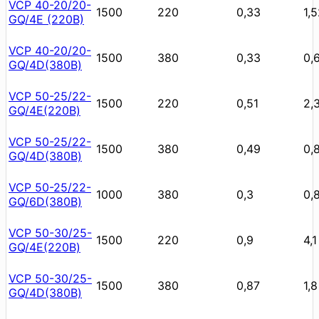
VCP 40-20/20-
1500
220
0,33
1,
GQ/4Е (220В)
VCP 40-20/20-
1500
380
0,33
0,
GQ/4D(380В)
VCP 50-25/22-
1500
220
0,51
2,
GQ/4E(220В)
VCP 50-25/22-
1500
380
0,49
0,
GQ/4D(380В)
VCP 50-25/22-
1000
380
0,3
0,
GQ/6D(380В)
VCP 50-30/25-
1500
220
0,9
4,1
GQ/4E(220В)
VCP 50-30/25-
1500
380
0,87
1,8
GQ/4D(380В)