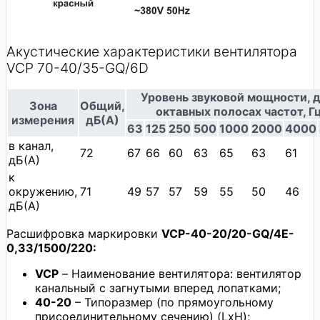
Акустические характеристики вентилятора
VCP 70-40/35-GQ/6D
Уровень звуковой мощности, д
Зона
Общий,
октавных полосах частот, Г
измерения
дБ(А)
63
125
250
500
1000
2000
4000
в канал,
72
67
66
60
63
65
63
61
дБ(А)
к
окружению,
71
49
57
57
59
55
50
46
дБ(А)
Расшифровка маркировки
VCP-40-20/20-GQ/4E-
0,33/1500/220:
VCP
– Наименование вентилятора: вентилятор
канальный с загнутыми вперед лопатками;
40-20
– Типоразмер (по прямоугольному
присоединительному сечению) (LxH);