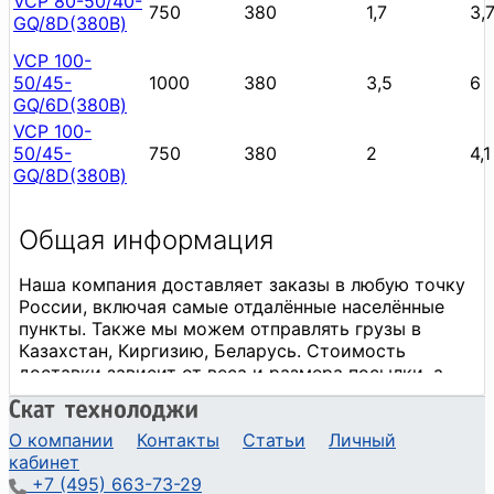
VCP 80-50/40-
750
380
1,7
3,
GQ/8D(380В)
VCP 100-
50/45-
1000
380
3,5
6
GQ/6D(380В)
VCP 100-
50/45-
750
380
2
4,1
GQ/8D(380В)
О компании
Контакты
Статьи
Личный
кабинет
+7 (495) 663-73-29