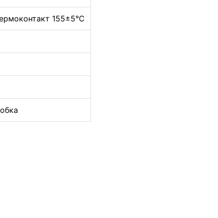
ермоконтакт 155±5°C
обка