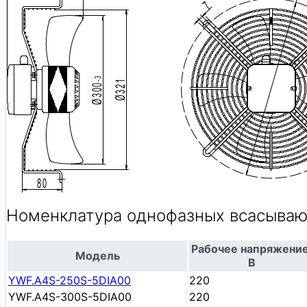
Номенклатура однофазных всасываю
Рабочее напряжение
Модель
В
YWF.A4S-250S-5DIA00
220
YWF.A4S-300S-5DIA00
220