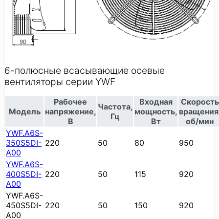
6-полюсные всасывающие осевые
вентиляторы серии YWF
Рабочее
Входная
Скорость
Частота,
Модель
напряжение,
мощность,
вращения
Гц
В
Вт
об/мин
YWF.A6S-
350S5DI-
220
50
80
950
A00
YWF.A6S-
400S5DI-
220
50
115
920
A00
YWF.A6S-
450S5DI-
220
50
150
920
A00