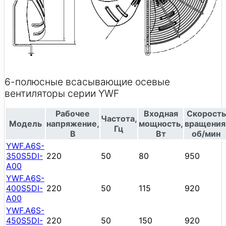
6-полюсные всасывающие осевые
вентиляторы серии YWF
Рабочее
Входная
Скорость
Частота,
Модель
напряжение,
мощность,
вращения
Гц
В
Вт
об/мин
YWF.A6S-
350S5DI-
220
50
80
950
A00
YWF.A6S-
400S5DI-
220
50
115
920
A00
YWF.A6S-
450S5DI-
220
50
150
920