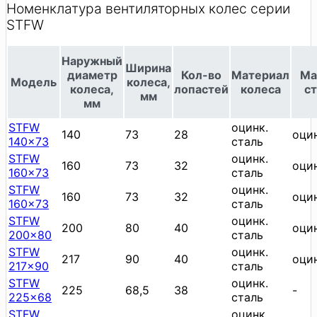
Номенклатура вентиляторных колес серии
STFW
Наружный
Ширина
диаметр
Кол-во
Материал
Ма
Модель
колеса,
колеса,
лопастей
колеса
с
мм
мм
STFW
оцинк.
140
73
28
оцин
140x73
сталь
STFW
оцинк.
160
73
32
оцин
160x73
сталь
STFW
оцинк.
160
73
32
оцин
160x73
сталь
STFW
оцинк.
200
80
40
оцин
200x80
сталь
STFW
оцинк.
217
90
40
оцин
217x90
сталь
STFW
оцинк.
225
68,5
38
-
225x68
сталь
STFW
оцинк.