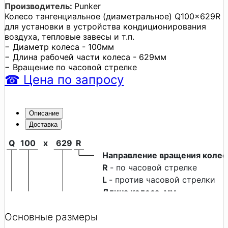
Производитель:
Punker
Колесо тангенциальное (диаметральное) Q100x629R
для установки в устройства кондиционирования
воздуха, тепловые завесы и т.п.
− Диаметр колеса - 100мм
− Длина рабочей части колеса - 629мм
− Вращение по часовой стрелке
☎
Цена
по запросу
Описание
Доставка
Q
100
x
629
R
Направление вращения колес
R 
- по часовой стрелке
L 
- против часовой стрелки
Длина колеса, мм
Диаметр колеса, мм
Основные размеры
Серия тангенциальных колес