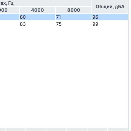
ах, Гц
Общий, дБА
000
4000
8000
80
71
96
83
75
99