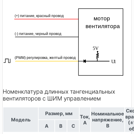
(+) питание, красный провод
мотор
вентилятора
(-) питание, черный провод
5V
(PWM) регулировка, желтый провод
U1
Номенклатура длинных тангенциальных
вентиляторов с ШИМ управлением
Ск
Размер, мм
Номинальное
Ток,
вр
Модель
напряжение,
А
(±
В
A
B
C
о