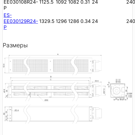
EE030108R24-
1125.5
1092
1082
0.31
24
24
P
ES-
EE030129R24-
1329.5
1296
1286
0.34
24
24
P
Размеры