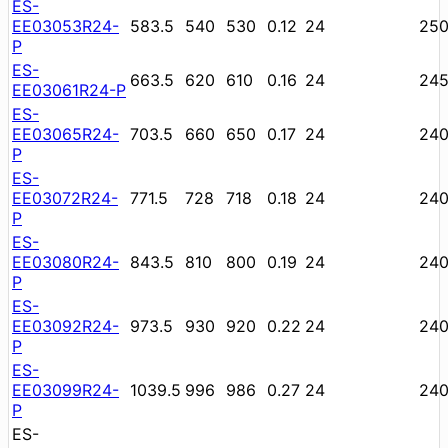
ES-
EE03053R24-
583.5
540
530
0.12
24
25
P
ES-
663.5
620
610
0.16
24
24
EE03061R24-P
ES-
EE03065R24-
703.5
660
650
0.17
24
24
P
ES-
EE03072R24-
771.5
728
718
0.18
24
24
P
ES-
EE03080R24-
843.5
810
800
0.19
24
24
P
ES-
EE03092R24-
973.5
930
920
0.22
24
24
P
ES-
EE03099R24-
1039.5
996
986
0.27
24
24
P
ES-