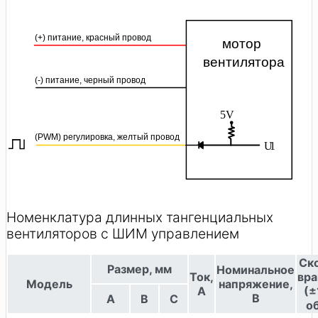
(+) питание, красный провод
мотор
вентилятора
(-) питание, черный провод
5V
(PWM) регулировка, желтый провод
U1
Номенклатура длинных тангенциальных
вентиляторов с ШИМ управлением
Ск
Размер, мм
Номинальное
Ток,
вр
Модель
напряжение,
А
(±
В
A
B
C
о