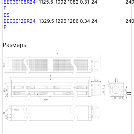
EE030108R24-
1125.5
1092
1082
0.31
24
24
P
ES-
EE030129R24-
1329.5
1296
1286
0.34
24
24
P
Размеры