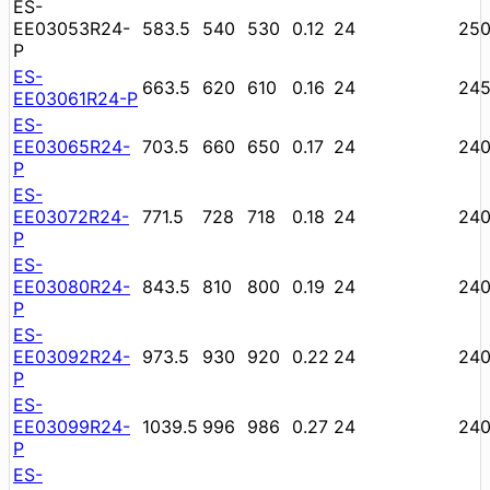
ES-
EE03053R24-
583.5
540
530
0.12
24
25
P
ES-
663.5
620
610
0.16
24
24
EE03061R24-P
ES-
EE03065R24-
703.5
660
650
0.17
24
24
P
ES-
EE03072R24-
771.5
728
718
0.18
24
24
P
ES-
EE03080R24-
843.5
810
800
0.19
24
24
P
ES-
EE03092R24-
973.5
930
920
0.22
24
24
P
ES-
EE03099R24-
1039.5
996
986
0.27
24
24
P
ES-