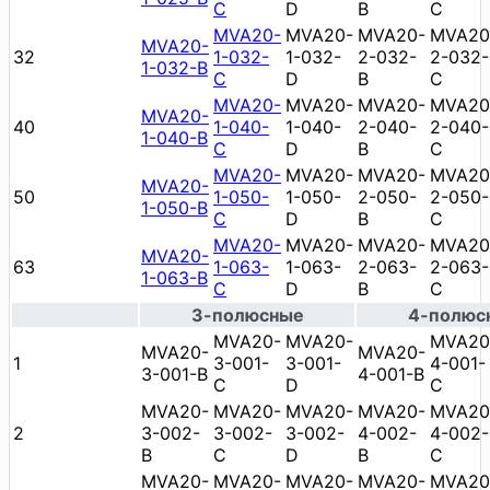
C
D
B
C
MVA20-
MVA20-
MVA20-
MVA20
MVA20-
32
1-032-
1-032-
2-032-
2-032-
1-032-B
C
D
B
C
MVA20-
MVA20-
MVA20-
MVA20
MVA20-
40
1-040-
1-040-
2-040-
2-040-
1-040-B
C
D
B
C
MVA20-
MVA20-
MVA20-
MVA20
MVA20-
50
1-050-
1-050-
2-050-
2-050-
1-050-B
C
D
B
C
MVA20-
MVA20-
MVA20-
MVA20
MVA20-
63
1-063-
1-063-
2-063-
2-063-
1-063-B
C
D
B
C
3-полюсные
4-полюс
MVA20-
MVA20-
MVA20
MVA20-
MVA20-
1
3-001-
3-001-
4-001-
3-001-B
4-001-B
C
D
C
MVA20-
MVA20-
MVA20-
MVA20-
MVA20
2
3-002-
3-002-
3-002-
4-002-
4-002-
B
C
D
B
C
MVA20-
MVA20-
MVA20-
MVA20-
MVA20