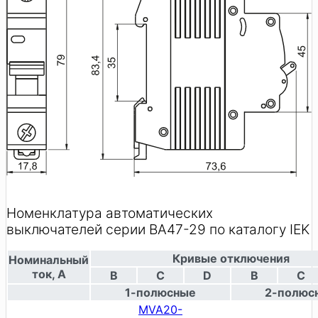
Номенклатура автоматических
выключателей серии ВА47-29 по каталогу IEK
Кривые отключения
Номинальный
ток, А
B
C
D
B
C
1-полюсные
2-полюс
MVA20-