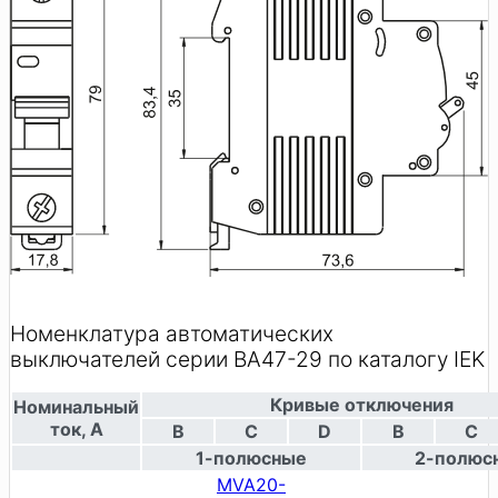
Номенклатура автоматических
выключателей серии ВА47-29 по каталогу IEK
Кривые отключения
Номинальный
ток, А
B
C
D
B
C
1-полюсные
2-полюс
MVA20-