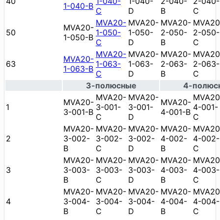
40
1-040-
1-040-
2-040-
2-040-
1-040-B
C
D
B
C
MVA20-
MVA20-
MVA20-
MVA20
MVA20-
50
1-050-
1-050-
2-050-
2-050-
1-050-B
C
D
B
C
MVA20-
MVA20-
MVA20-
MVA20
MVA20-
63
1-063-
1-063-
2-063-
2-063-
1-063-B
C
D
B
C
3-полюсные
4-полюс
MVA20-
MVA20-
MVA20
MVA20-
MVA20-
1
3-001-
3-001-
4-001-
3-001-B
4-001-B
C
D
C
MVA20-
MVA20-
MVA20-
MVA20-
MVA20
2
3-002-
3-002-
3-002-
4-002-
4-002-
B
C
D
B
C
MVA20-
MVA20-
MVA20-
MVA20-
MVA20
3
3-003-
3-003-
3-003-
4-003-
4-003-
B
C
D
B
C
MVA20-
MVA20-
MVA20-
MVA20-
MVA20
4
3-004-
3-004-
3-004-
4-004-
4-004-
B
C
D
B
C