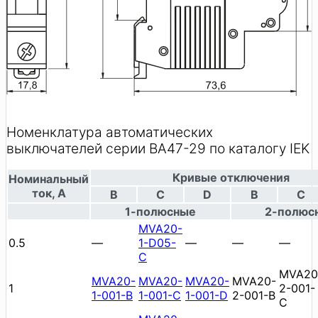
Номенклатура автоматических
выключателей серии ВА47-29 по каталогу IEK
Кривые отключения
Номинальный
ток, А
B
C
D
B
C
1-полюсные
2-полюс
MVA20-
0.5
—
1-D05-
—
—
—
C
MVA20
MVA20-
MVA20-
MVA20-
MVA20-
1
2-001-
1-001-B
1-001-C
1-001-D
2-001-B
C